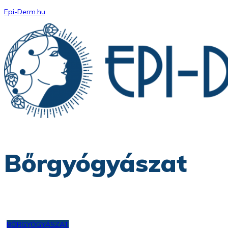
Epi-Derm.hu
Menu
Bőrgyógyászat
BŐRGYÓGYÁSZAT