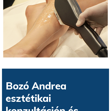
Bozó Andrea
esztétikai
konzultáción és