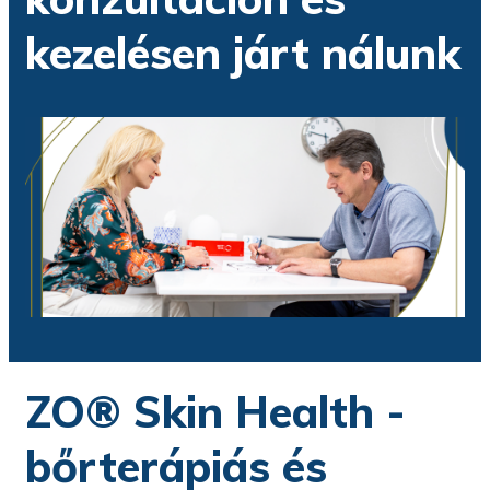
kezelésen járt nálunk
ZO® Skin Health -
bőrterápiás és