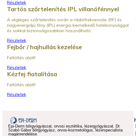
Részletek
Tartós szőrtelenítés IPL villanófénnyel
A végleges szőrtelenítés során a rádiófrekvenciás (RF) és
nagyenergiájú fény (IPL) energia kiemelkedő hatékonysággal
és sokkal biztonságosabban használható.
Részletek
Fejbőr / hajhullás kezelése
Feltöltés alatt!
Részletek
Kézfej fiatalítása
Feltöltés alatt!
Részletek
Epi-Derm bőrgyógyászat, orvosi esztétika, lézergyógyászat. Dr.
Szabó Gábor bőrgyógyász, orvos-kozmetológus, lézerspecialista
magánrendelése