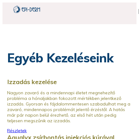
Egyéb Kezeléseink
Izzadás kezelése
Nagyon zavaró és a mindennapi életet megnehezítő
probléma a hónaljakban fokozott mértékben jelentkező
izzadás. Gyorsan és fájdalommentesen szabadulhat meg a
zavaró, mindennapos problémát jelentő érzéstől. A hatás
már pár napon belül érezhető, az első hét után pedig
teljesen megszűnik az izzadás.
Részletek
Aqualyx zsírbontás injekciós kúrával