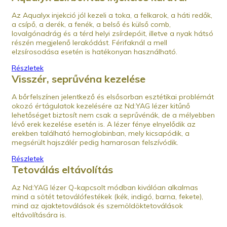
Az Aqualyx injekció jól kezeli a toka, a felkarok, a háti redők,
a csípő, a derék, a fenék, a belső és külső comb,
lovalgónadrág és a térd helyi zsírdepóit, illetve a nyak hátsó
részén megjelenő lerakódást. Férifaknál a mell
elzsírosodása esetén is hatékonyan használható.
Részletek
Visszér, seprűvéna kezelése
A bőrfelszínen jelentkező és elsősorban esztétikai problémát
okozó értágulatok kezelésére az Nd:YAG lézer kitűnő
lehetőséget biztosít nem csak a seprűvénák, de a mélyebben
lévő erek kezelése esetén is. A lézer fénye elnyelődik az
erekben található hemoglobinban, mely kicsapódik, a
megsérült hajszálér pedig hamarosan felszívódik.
Részletek
Tetoválás eltávolítás
Az Nd:YAG lézer Q-kapcsolt módban kiválóan alkalmas
mind a sötét tetoválófestékek (kék, indigó, barna, fekete),
mind az ajaktetoválások és szemöldöktetoválások
eltávolítására is.