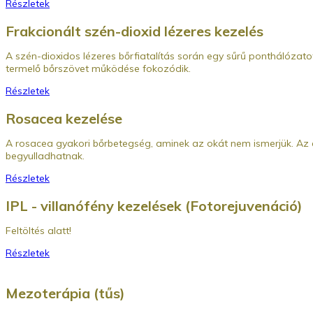
Részletek
Frakcionált szén-dioxid lézeres kezelés
A szén-dioxidos lézeres bőrfiatalítás során egy sűrű ponthálózato
termelő bőrszövet működése fokozódik.
Részletek
Rosacea kezelése
A rosacea gyakori bőrbetegség, aminek az okát nem ismerjük. Az e
begyulladhatnak.
Részletek
IPL - villanófény kezelések (Fotorejuvenáció)
Feltöltés alatt!
Részletek
Mezoterápia (tűs)