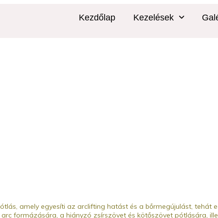
Kezdőlap
Kezelések
Gal
pótlás, amely egyesíti az arclifting hatást és a bőrmegújulást, tehát
 arc formázására, a hiányzó zsírszövet és kötőszövet pótlására, ill