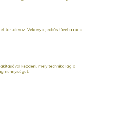
t tartalmaz. Vékony injectiós tűvel a ránc
lakításával kezdeni, mely technikailag a
yagmennyiséget.