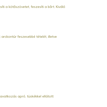
 a kötőszövetet, feszesíti a bőrt. Kiváló
arckontúr feszesebbé tételét, illetve
vatkozás apró, tüskékkel ellátott