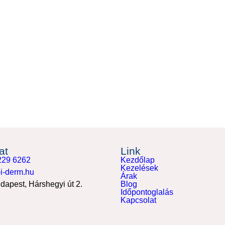
at
Link
229 6262
Kezdőlap
Kezelések
i-derm.hu
Árak
dapest, Hárshegyi út 2.
Blog
Időpontoglalás
Kapcsolat