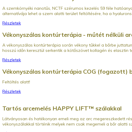
A szemkörnyéki nanotűs, NCTF szérumos kezelés 59 féle hatóanyagot
alternatívája lehet a szem alatti terület feltöltésére, ha a hyalu
Részletek
Vékonyszálas kontúrterápia - műtét nélküli arc
A vékonyszálas kontúrterápia során vékony tűkkel a bőrbe juttatunk
hosszú időn keresztül serkentik a kötőszövet kollagén és elasztin t
Részletek
Vékonyszálas kontúrterápia COG (fogazott) b
Feltöltés alatt!
Részletek
Tartós arcemelés HAPPY LIFT™ szálakkal
Látványosan és hatékonyan emeli meg az arc megereszkedett rész
vékonyszálakkal történik melyek nem csak megemeli a bőr alatti sz