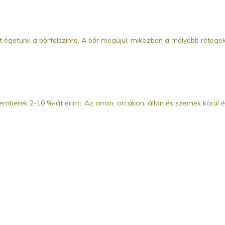
t égetünk a bőrfelszínre. A bőr megújul, miközben a mélyebb rétegek
mberek 2-10 %-át érinti. Az orron, orcákon, állon és szemek körül 