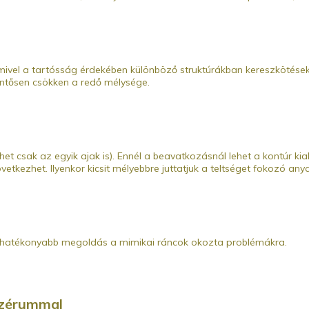
mivel a tartósság érdekében különböző struktúrákban kereszkötéseke
lentősen csökken a redő mélysége.
et csak az egyik ajak is). Ennél a beavatkozásnál lehet a kontúr kia
vetkezhet. Ilyenkor kicsit mélyebbre juttatjuk a teltséget fokozó an
leghatékonyabb megoldás a mimikai ráncok okozta problémákra.
szérummal