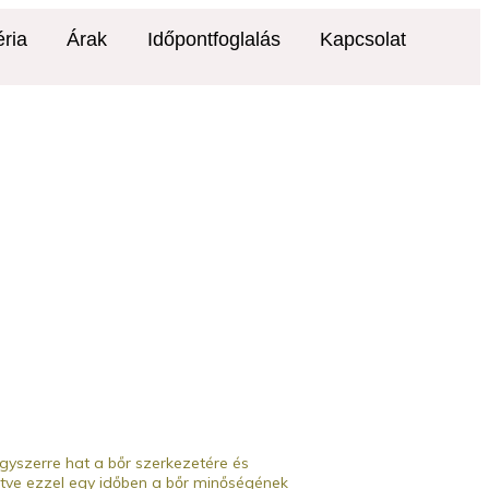
éria
Árak
Időpontfoglalás
Kapcsolat
 egyszerre hat a bőr szerkezetére és
etve ezzel egy időben a bőr minőségének