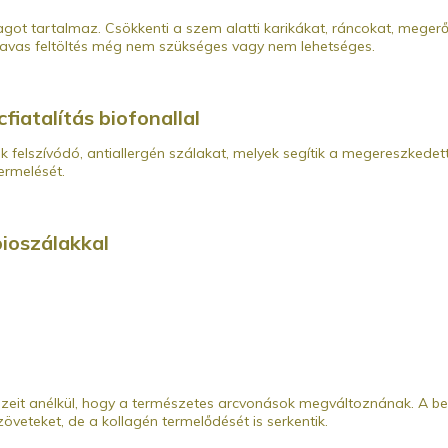
 tartalmaz. Csökkenti a szem alatti karikákat, ráncokat, megerősíti
ronsavas feltöltés még nem szükséges vagy nem lehetséges.
fiatalítás biofonallal
 felszívódó, antiallergén szálakat, melyek segítik a megereszkedett 
ermelését.
ioszálakkal
eit anélkül, hogy a természetes arcvonások megváltoznának. A bea
öveteket, de a kollagén termelődését is serkentik.