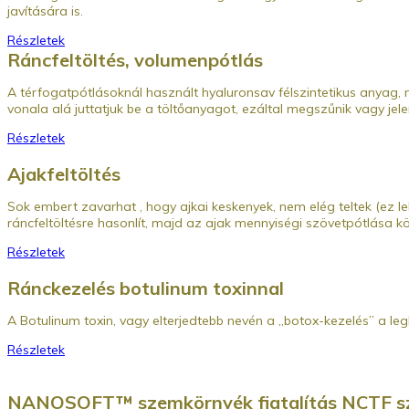
javítására is.
Részletek
Ráncfeltöltés, volumenpótlás
A térfogatpótlásoknál használt hyaluronsav félszintetikus anyag, 
vonala alá juttatjuk be a töltőanyagot, ezáltal megszűnik vagy je
Részletek
Ajakfeltöltés
Sok embert zavarhat , hogy ajkai keskenyek, nem elég teltek (ez leh
ráncfeltöltésre hasonlít, majd az ajak mennyiségi szövetpótlása kö
Részletek
Ránckezelés botulinum toxinnal
A Botulinum toxin, vagy elterjedtebb nevén a „botox-kezelés” a 
Részletek
NANOSOFT™ szemkörnyék fiatalítás NCTF 