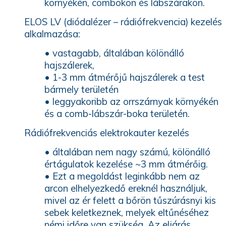
környékén, combokon és lábszárakon.
ELOS LV (diódalézer – rádiófrekvencia) kezelés
alkalmazása:
• vastagabb, általában kölönálló
hajszálerek,
• 1-3 mm átmérőjű hajszálerek a test
bármely területén
• leggyakoribb az orrszárnyak környékén
és a comb-lábszár-boka területén.
Rádiófrekvenciás elektrokauter kezelés
• általában nem nagy számú, kölönálló
értágulatok kezelése ~3 mm átmérőig.
• Ezt a megoldást leginkább nem az
arcon elhelyezkedő ereknél használjuk,
mivel az ér felett a bőrön tűszúrásnyi kis
sebek keletkeznek, melyek eltűnéséhez
némi időre van szükség. Az eljárás