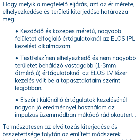
Hogy melyik a megfelelő eljárás, azt az ér mérete,
elhelyezkedése és területi kiterjedése határozza
meg.
• Kezdődő és közepes méretű, nagyobb
felületet elfoglaló értágulatoknál az ELOS IPL
kezelést alkalmazom.
• Testfelszínen elhelyezkedő és nem nagyobb
területet behálózó vastagabb (1-3mm
átmérőjű) értágulatoknál az ELOS LV lézer
kezelés vált be a tapasztalataim szerint
legjobban.
• Elszórt különálló értágulatok kezelésénél
nagyon jó eredménnyel használom az
impulzus üzemmódban műkődő rádiokautert .
Természetesen az elváltozás kiterjedése és
összetettsége folytán az említett módszerek