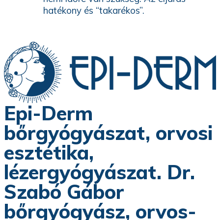
hatékony és “takarékos”.
Epi-Derm
bőrgyógyászat, orvosi
esztétika,
lézergyógyászat. Dr.
Szabó Gábor
bőrgyógyász, orvos-