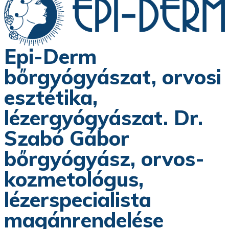
Epi-Derm
bőrgyógyászat, orvosi
esztétika,
lézergyógyászat. Dr.
Szabó Gábor
bőrgyógyász, orvos-
kozmetológus,
lézerspecialista
magánrendelése