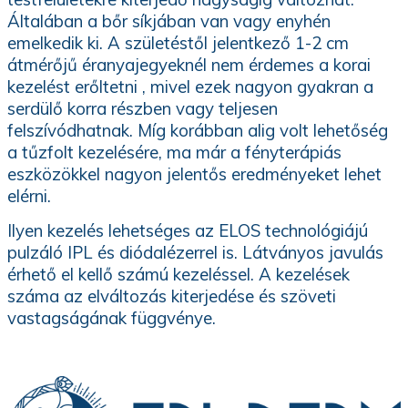
Általában a bőr síkjában van vagy enyhén
emelkedik ki. A születéstől jelentkező 1-2 cm
átmérőjű éranyajegyeknél nem érdemes a korai
kezelést erőltetni , mivel ezek nagyon gyakran a
serdülő korra részben vagy teljesen
felszívódhatnak. Míg korábban alig volt lehetőség
a tűzfolt kezelésére, ma már a fényterápiás
eszközökkel nagyon jelentős eredményeket lehet
elérni.
Ilyen kezelés lehetséges az ELOS technológiájú
pulzáló IPL és diódalézerrel is. Látványos javulás
érhető el kellő számú kezeléssel. A kezelések
száma az elváltozás kiterjedése és szöveti
vastagságának függvénye.