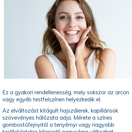
Ez a gyakori rendellenesség, mely sokszor az arcon
vagy egyéb testfelszínen helyezkedik el.
Az elváltozást kitágult hajszálerek, kapillárisok
szövevényes hálózata adja. Mérete a színes
gombostűfejnyitől a tenyérnyi vagy nagyobb
testfelületekre kiterjedő nagyságig változhat.