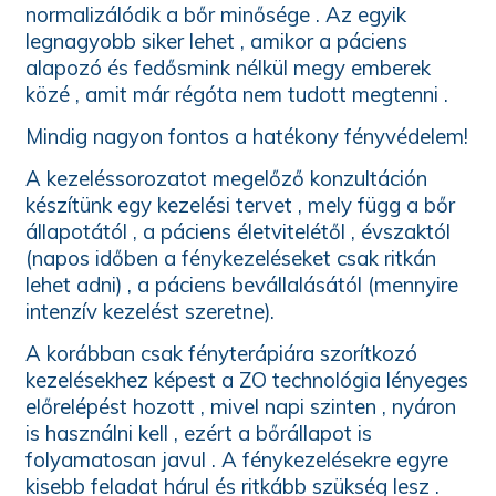
normalizálódik a bőr minősége . Az egyik
legnagyobb siker lehet , amikor a páciens
alapozó és fedősmink nélkül megy emberek
közé , amit már régóta nem tudott megtenni .
Mindig nagyon fontos a hatékony fényvédelem!
A kezeléssorozatot megelőző konzultáción
készítünk egy kezelési tervet , mely függ a bőr
állapotától , a páciens életvitelétől , évszaktól
(napos időben a fénykezeléseket csak ritkán
lehet adni) , a páciens bevállalásától (mennyire
intenzív kezelést szeretne).
A korábban csak fényterápiára szorítkozó
kezelésekhez képest a ZO technológia lényeges
előrelépést hozott , mivel napi szinten , nyáron
is használni kell , ezért a bőrállapot is
folyamatosan javul . A fénykezelésekre egyre
kisebb feladat hárul és ritkább szükség lesz .