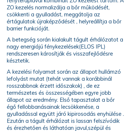
fényterápiával kombinált ZO kezelést tartom. A
ZO kezelés normalizálja a bőr működését,
csökkenti a gyulladást, meggátolja az
értágulatok újraképződését , helyreállítja a bőr
barrier funkcióját.
A betegség során kialakult tágult érhálózatot a
nagy energiájú fénykezelések(ELOS IPL)
rendszeresen károsítják és visszafejlődésre
késztetik.
A kezelési folyamat során az állapot hullámzó
lefolyást mutat (tehát vannak a korábbinál
rosszabbnak érzett időszakok) , de ez
természetes és összességében egyre jobb
állapot az eredmény. Első tapasztalat a bőr
égő fellobbanásainak lecsökkenése, a
gyulladással együtt járó kipirosodás enyhülése .
Ezután a tágult érhálózat is lassan felszívódik
és érezhetően és láthatóan javul,szépül és