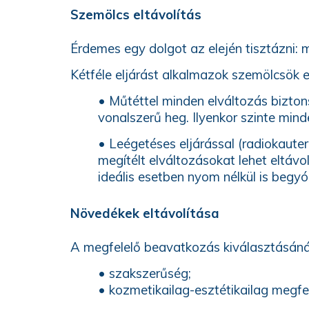
Szemölcs eltávolítás
Érdemes egy dolgot az elején tisztázni: 
Kétféle eljárást alkalmazok szemölcsök e
• Műtéttel minden elváltozás bizto
vonalszerű heg. Ilyenkor szinte mind
• Leégetéses eljárással (radiokauter
megítélt elváltozásokat lehet eltávo
ideális esetben nyom nélkül is begyó
Növedékek eltávolítása
A megfelelő beavatkozás kiválasztásánál
• szakszerűség;
• kozmetikailag-esztétikailag megfe