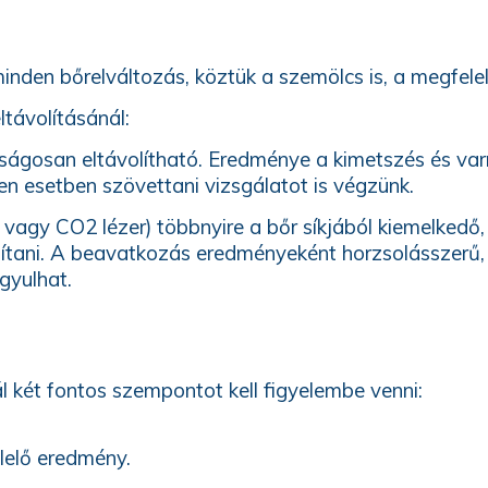
minden bőrelváltozás, köztük a szemölcs is, a megfel
ltávolításánál:
nságosan eltávolítható. Eredménye a kimetszés és var
en esetben szövettani vizsgálatot is végzünk.
 vagy CO2 lézer) többnyire a bőr síkjából kiemelkedő,
lítani. A beavatkozás eredményeként horzsolásszerű, f
gyulhat.
 két fontos szempontot kell figyelembe venni:
lelő eredmény.