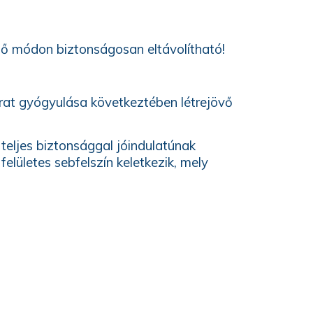
elő módon biztonságosan eltávolítható!
rat gyógyulása következtében létrejövő
 teljes biztonsággal jóindulatúnak
elületes sebfelszín keletkezik, mely