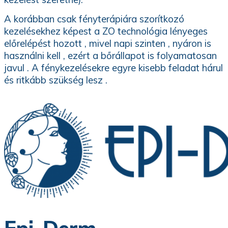
A korábban csak fényterápiára szorítkozó
kezelésekhez képest a ZO technológia lényeges
előrelépést hozott , mivel napi szinten , nyáron is
használni kell , ezért a bőrállapot is folyamatosan
javul . A fénykezelésekre egyre kisebb feladat hárul
és ritkább szükség lesz .
Epi-Derm