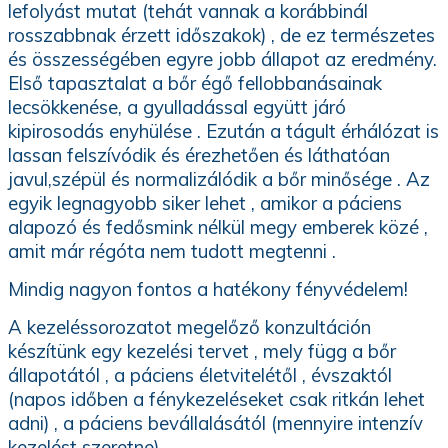
lefolyást mutat (tehát vannak a korábbinál
rosszabbnak érzett időszakok) , de ez természetes
és összességében egyre jobb állapot az eredmény.
Első tapasztalat a bőr égő fellobbanásainak
lecsökkenése, a gyulladással együtt járó
kipirosodás enyhülése . Ezután a tágult érhálózat is
lassan felszívódik és érezhetően és láthatóan
javul,szépül és normalizálódik a bőr minősége . Az
egyik legnagyobb siker lehet , amikor a páciens
alapozó és fedősmink nélkül megy emberek közé ,
amit már régóta nem tudott megtenni .
Mindig nagyon fontos a hatékony fényvédelem!
A kezeléssorozatot megelőző konzultáción
készítünk egy kezelési tervet , mely függ a bőr
állapotától , a páciens életvitelétől , évszaktól
(napos időben a fénykezeléseket csak ritkán lehet
adni) , a páciens bevállalásától (mennyire intenzív
kezelést szeretne).