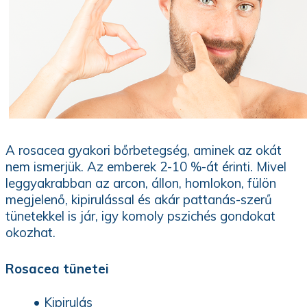
A rosacea gyakori bőrbetegség, aminek az okát
nem ismerjük. Az emberek 2-10 %-át érinti. Mivel
leggyakrabban az arcon, állon, homlokon, fülön
megjelenő, kipirulással és akár pattanás-szerű
tünetekkel is jár, igy komoly pszichés gondokat
okozhat.
Rosacea tünetei
• Kipirulás