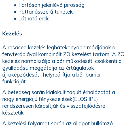
• Tartósan jelenlévő pirosság
• Pattanásszerű tünetek
• Látható erek
Kezelés
A rosacea kezelés leghatékonyabb módjának a
fényterápiával kombinált ZO kezelést tartom. A ZO
kezelés normalizálja a bőr működését, csökkenti a
gyulladást, meggátolja az értágulatok
újraképződését , helyreállítja a bőr barrier
funkcióját.
A betegség során kialakult tágult érhálózatot a
nagy energiájú fénykezelések(ELOS IPL)
rendszeresen károsítják és visszafejlődésre
késztetik.
A kezelési folyamat során az állapot hullámzó