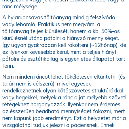
ránc mélysége.
A hylaruonsavas töltőanyag mindig felszívódó
vagy lebomló.
Praktikus nem megvárni a
töltőanyag teljes kiürülését, hanem a kb. 50%-os
kiürülésnél utána pótolni a hiányzó mennyiséget.
Így ugyan gyakrabban kell rákölteni (~12hónap), de
ez ilyenkor kevesebbe kerül, mint a teljes hiányt
pótolni és esztétikailag is egyenletes állapotot tart
fenn.
Nem minden ráncot lehet tökéletesen eltüntetni (és
talán nem is célszerű), mivel egyesek
rendelkezhetnek olyan kötőszövetes struktúrákkal
vagy hegekkel, melyek a ránc alját mélyebb szöveti
rétegekhez horgonyozzák. Ilyenkor nem érdemes
az ésszerűen beadható mennyiséget fokozni, mert
nem kapunk jobb eredményt. Ezt a helyzetet már a
vizsgálatnál tudjuk jelezni a páciensnek. Ennek