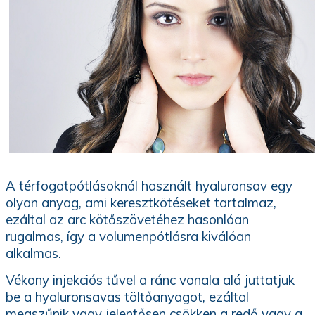
A térfogatpótlásoknál használt hyaluronsav egy
olyan anyag, ami keresztkötéseket tartalmaz,
ezáltal az arc kötőszövetéhez hasonlóan
rugalmas, így a volumenpótlásra kiválóan
alkalmas.
Vékony injekciós tűvel a ránc vonala alá juttatjuk
be a hyaluronsavas töltőanyagot, ezáltal
megszűnik vagy jelentősen csökken a redő vagy a