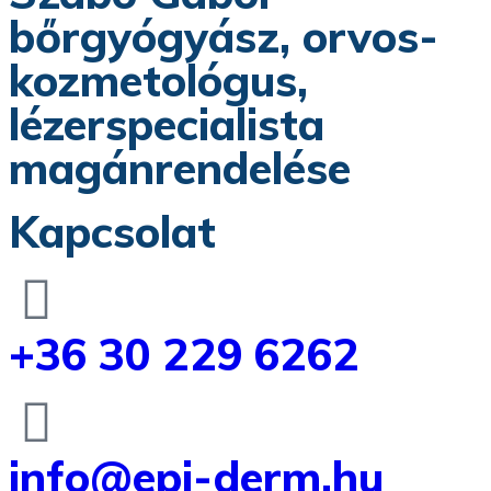
bőrgyógyász, orvos-
kozmetológus,
lézerspecialista
magánrendelése
Kapcsolat
+36 30 229 6262
info@epi-derm.hu