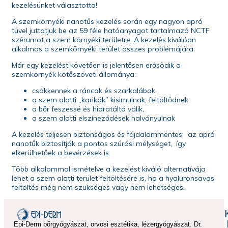
kezelésünket választotta!
A szemkörnyéki nanotűs kezelés során egy nagyon apró
tűvel juttatjuk be az 59 féle hatóanyagot tartalmazó NCTF
szérumot a szem környéki területre. A kezelés kiválóan
alkalmas a szemkörnyéki terület összes problémájára.
Már egy kezelést követően is jelentősen erősödik a
szemkörnyék kötőszöveti állománya:
csökkennek a ráncok és szarkalábak,
a szem alatti „karikák” kisimulnak, feltöltődnek
a bőr feszessé és hidratáltá válik,
a szem alatti elszíneződések halványulnak
A kezelés teljesen biztonságos és fájdalommentes: az apró
nanotűk biztosítják a pontos szúrási mélységet, így
elkerülhetőek a bevérzések is.
Több alkalommal ismételve a kezelést kiváló alternatívája
lehet a szem alatti terület feltöltésére is, ha a hyaluronsavas
feltöltés még nem szükséges vagy nem lehetséges.
Epi-Derm bőrgyógyászat, orvosi esztétika, lézergyógyászat. Dr.