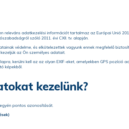
 releváns adatkezelési információt tartalmaz az Európai Unió 2
szabadságról szóló 2011. évi CXII. tv. alapján.
inak védelme, és elkötelezettek vagyunk ennek megfelelő biztosít
n kezeljük az Ön személyes adatait.
nlapra, kerülni kell az az olyan EXIF-eket, amelyekben GPS pozíció a
tó képekből.
atokat kezelünk?
 egyén pontos azonosítását.
ések)