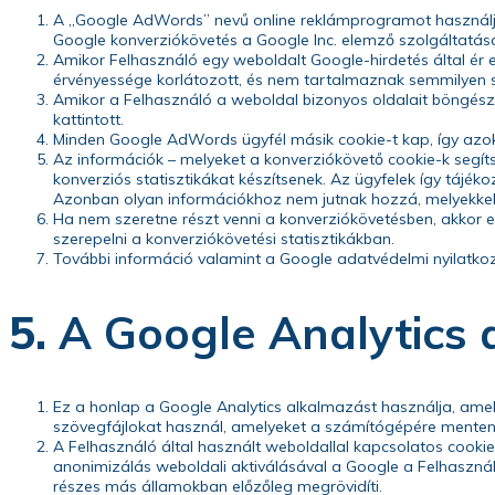
A „Google AdWords” nevű online reklámprogramot használja 
Google konverziókövetés a Google Inc. elemző szolgáltatás
Amikor Felhasználó egy weboldalt Google-hirdetés által ér 
érvényessége korlátozott, és nem tartalmaznak semmilyen s
Amikor a Felhasználó a weboldal bizonyos oldalait böngészi,
kattintott.
Minden Google AdWords ügyfél másik cookie-t kap, így azo
Az információk – melyeket a konverziókövető cookie-k segít
konverziós statisztikákat készítsenek. Az ügyfelek így tájék
Azonban olyan információkhoz nem jutnak hozzá, melyekkel 
Ha nem szeretne részt venni a konverziókövetésben, akkor ez
szerepelni a konverziókövetési statisztikákban.
További információ valamint a Google adatvédelmi
nyilatko
5.
A Google Analytics
Ez a honlap a Google Analytics alkalmazást használja, amel
szövegfájlokat használ, amelyeket a számítógépére mentenek
A Felhasználó által használt weboldallal kapcsolatos cookie
anonimizálás weboldali aktiválásával a Google a Felhaszná
részes más államokban előzőleg megrövidíti.