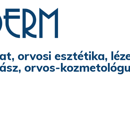
, orvosi esztétika, léz
z, orvos-kozmetológus,