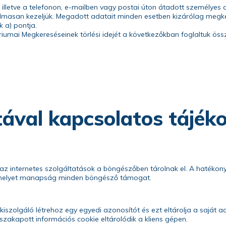
, illetve a telefonon, e-mailben vagy postai úton átadott személyes a
masan kezeljük. Megadott adatait minden esetben kizárólag megke
 a) pontja.
umai Megkereséseinek törlési idejét a következőkban foglaltuk össze
tával kapcsolatos tájék
az internetes szolgáltatások a böngészőben tárolnak el. A hatékon
 amelyet manapság minden böngésző támogat.
 kiszolgáló létrehoz egy egyedi azonosítót és ezt eltárolja a saját 
sszakapott információs cookie eltárolódik a kliens gépen.