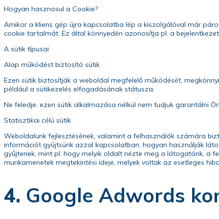
Hogyan hasznosul a Cookie?
Amikor a kliens gép újra kapcsolatba lép a kiszolgálóval már párosí
cookie tartalmát. Ez által könnyedén azonosítja pl. a bejelentkezet
A sütik típusai
Alap működést biztosító sütik
Ezen sütik biztosítják a weboldal megfelelő működését, megkönnyít
például a sütikezelés elfogadásának státusza.
Ne feledje, ezen sütik alkalmazása nélkül nem tudjuk garantálni 
Statisztikai célú sütik
Weboldalunk fejlesztésének, valamint a felhasználók számára bizto
információt gyűjtsünk azzal kapcsolatban, hogyan használják láto
gyűjtenek, mint pl. hogy melyik oldalt nézte meg a látogatónk, a fe
munkamenetek megtekintési ideje, melyek voltak az esetleges hib
4.
Google Adwords kon