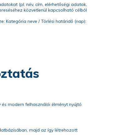
datokat (pl. név, cím, elérhetőségi adatok,
reséséhez közvetlenül kapcsolható célból
: Kategória neve / Törlési határidő (nap):
oztatás
y és modern felhasználói élményt nyújtó
adatbázisában, majd az így létrehozott