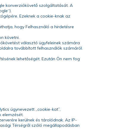
le konverziókövető szolgáltatását. A
gle“).
ítógépére. Ezeknek a cookie-knak az
thatja, hogy Felhasználó a hirdetésre
n követni.
ziókövetést választó ügyfeleinek számára
 oldalra továbbított felhasználók számáról.
epítésének lehetőségét. Ezután Ön nem fog
tics úgynevezett „cookie-kat”,
k elemzését.
erverére kerülnek és tárolódnak. Az IP-
zdasági Térségről szóló megállapodásban