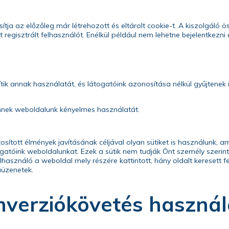
tja az előzőleg már létrehozott és eltárolt cookie-t. A kiszolgáló ös
t regisztrált felhasználót. Enélkül például nem lehetne bejelentkezni
ik annak használatát, és látogatóink azonosítása nélkül gyűjtenek i
Önnek weboldalunk kényelmes használatát.
sított élmények javításának céljával olyan sütiket is használunk, 
gatóink weboldalunkat. Ezek a sütik nem tudják Önt személy szerint
lhasználó a weboldal mely részére kattintott, hány oldalt keresett f
aüzenetek.
verziókövetés használ