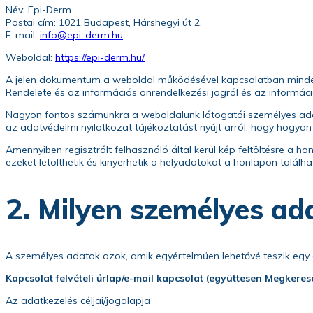
Név: Epi-Derm
Postai cím: 1021 Budapest, Hárshegyi út 2.
E-mail:
info@epi-derm.hu
Weboldal:
https://epi-derm.hu/
A jelen dokumentum a weboldal működésével kapcsolatban minden
Rendelete és az információs önrendelkezési jogról és az információ
Nagyon fontos számunkra a weboldalunk látogatói személyes adata
az adatvédelmi nyilatkozat tájékoztatást nyújt arról, hogy hogya
Amennyiben regisztrált felhasználó által kerül kép feltöltésre a ho
ezeket letölthetik és kinyerhetik a helyadatokat a honlapon találha
2. Milyen személyes ad
A személyes adatok azok, amik egyértelműen lehetővé teszik egy
Kapcsolat felvételi űrlap/e-mail kapcsolat (együttesen Megkeres
Az adatkezelés céljai/jogalapja