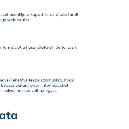
szehasonlítja a kapott és az általa tárolt
 egy weboldalra.
nformációt a használatáról. Ide tartozik
amelyek lehetővé teszik számunkra, hogy
 beazonosítani, olyan információkat
el, milyen hosszú volt az egyes
ata