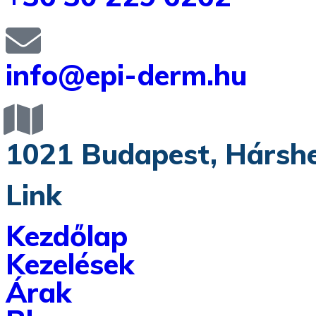
info@epi-derm.hu
1021 Budapest, Hárshe
Link
Kezdőlap
Kezelések
Árak