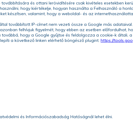
 továbbítására és ottani lerövidítésére csak kivételes esetekben ke
asználni, hogy kiértékelje, hogyan használta a Felhasználó a honl
ket készítsen, valamint, hogy a weboldal- és az internethasználatt
által továbbított IP-címet nem vezeti össze a Google más adataival.
azonban felhívjuk figyelmét, hogy ebben az esetben előfordulhat,
 továbbá, hogy a Google gyűjtse és feldolgozza a cookie-k általi, 
telepíti a következő linken elérhető böngésző plugint.
https://tools.goo
g
atvédelmi és Információszabadság Hatóságnál lehet élni.