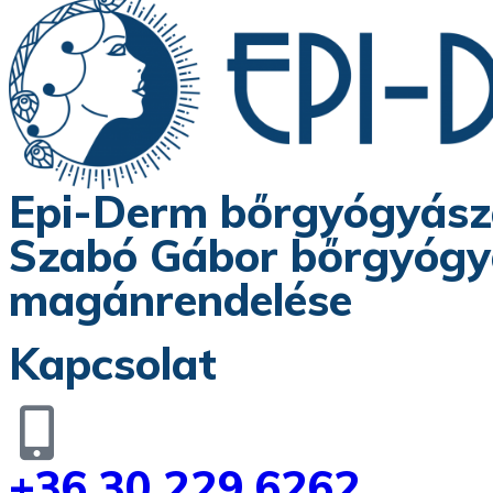
Epi-Derm bőrgyógyászat
Szabó Gábor bőrgyógyás
magánrendelése
Kapcsolat
+36 30 229 6262