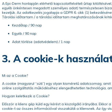
A Epi-Derm honlapján elérhető kapcsolatfelvételi űrlap kitöltésével
egyéb önkéntesen megadott személyes adat) természetesen bizal
kezeljük. Az adatkezelés jogalapja a GDPR 6. cikk (1) bekezdésének
Tárolási időtartam / a tárolási időtartam meghatározásának kritéri
Kezdőlap / 90 nap
Egyéb / 90 nap
Adat törlése (adatvédelem) / 1 nap
3. A cookie-k használa
Mi az a Cookie?
A cookie (magyarul “süti”) egy olyan kisméretű adatcsomag, amit 
online szolgáltatás működéséhez elengedhetetlen technológia,
Hogyan keletkezik a Cookie?
Először a kliens gép küld egy kérést a kiszolgáló irányába. Ekkor a
cookie-t az összes információval visszaküldi a kliensnek. Az így vi