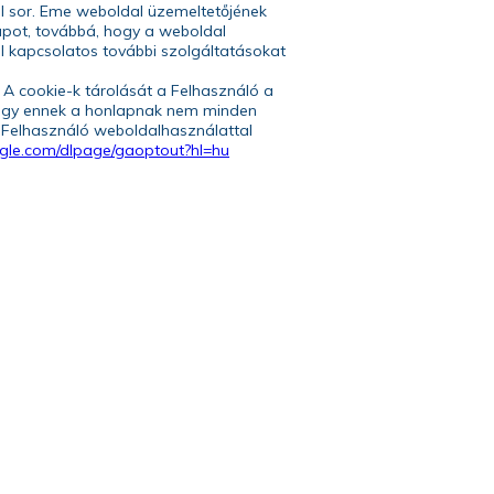
rül sor. Eme weboldal üzemeltetőjének
apot, továbbá, hogy a weboldal
al kapcsolatos további szolgáltatásokat
 A cookie-k tárolását a Felhasználó a
 hogy ennek a honlapnak nem minden
a Felhasználó weboldalhasználattal
gle.
com/dlpage/gaoptout?hl=hu