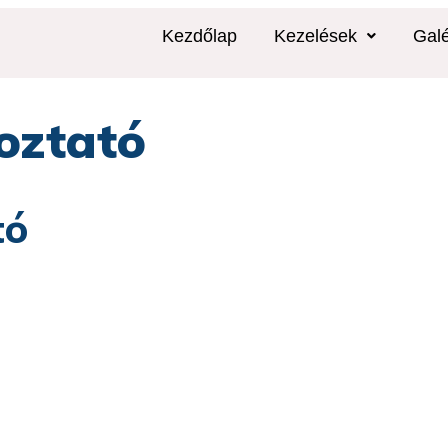
Kezdőlap
Kezelések
Galé
oztató
tó