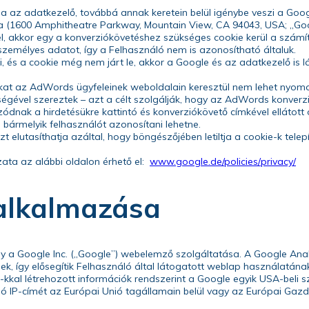
az adatkezelő, továbbá annak keretein belül igénybe veszi a Goog
a (1600 Amphitheatre Parkway, Mountain View, CA 94043, USA; „Goo
el, akkor egy a konverziókövetéshez szükséges cookie kerül a szám
zemélyes adatot, így a Felhasználó nem is azonosítható általuk.
 és a cookie még nem járt le, akkor a Google és az adatkezelő is lá
kat az AdWords ügyfeleinek weboldalain keresztül nem lehet nyomo
ségével szereztek – azt a célt szolgálják, hogy az AdWords konver
ozódnak a hirdetésükre kattintó és konverziókövető címkével ellátott
bármelyik felhasználót azonosítani lehetne.
t elutasíthatja azáltal, hogy böngészőjében letiltja a cookie-k tel
zata az alábbi oldalon érhető el:
www.google.de/policies/
privacy/
 alkalmazása
y a Google Inc. („Google”) webelemző szolgáltatása. A Google Analy
, így elősegítik Felhasználó által látogatott weblap használatána
-kkal létrehozott információk rendszerint a Google egyik USA-beli sz
ló IP-címét az Európai Unió tagállamain belül vagy az Európai Ga