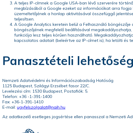
A teljes IP-címnek a Google USA-ban lévő szerverére történő
megbízásából a Google ezeket az információkat arra fogja h
üzemeltetőjének a honlap aktivitásával összefüggő jelentése
teljesítsen.
A Google Analytics keretein belül a Felhasználó böngészője 
böngészőjének megfelelő beállításával megakadályozhatja, 
funkciója lesz teljes körűen használható. Megakadályozhatja
kapcsolatos adatait (beleértve az IP-címet is), ha letölti és 
Panasztételi lehetősé
Nemzeti Adatvédelmi és Információszabadság Hatóság
1125 Budapest, Szilágyi Erzsébet fasor 22/C.
Levelezési cím: 1530 Budapest, Postafiók: 5.
Telefon: +36 -1-391-1400
Fax: +36-1-391-1410
E-mail:
ugyfelszolgalat@naih.
hu
Az adatkezelő esetleges jogsértése ellen panasszal a Nemzeti Ad